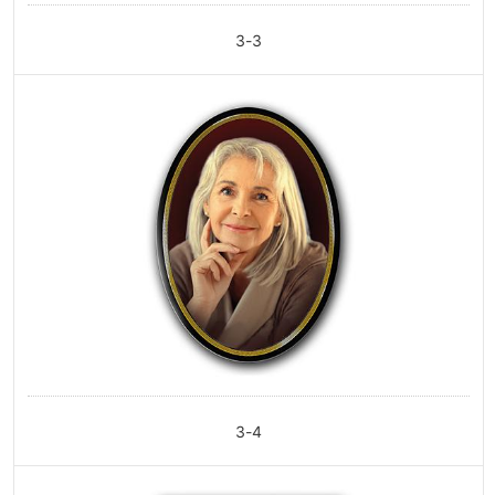
З-3
З-4